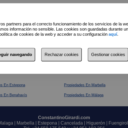
os partners para el correcto funcionamiento de los servicios de la w
amos información no sensible. Las cookies son guardadas durante u
política de cookies de la web y acceder a su configuración
aquí
.
seguir navegando
Rechazar cookies
Gestionar cookies
es En Estepona
Propiedades En Marbella
es En Benahavís
Propiedades En Málaga
ConstantinoGirardi.com
Malaga | Marbella | Estepona | Cancelada | Higuerón | Fuengirol