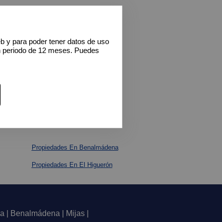
eb y para poder tener datos de uso
n periodo de 12 meses. Puedes
Propiedades En Benalmádena
Propiedades En El Higuerón
a | Benalmádena | Mijas |