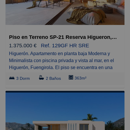
Pequeños
Grandes
Piso en Terreno SP-21 Reserva Higueron, El Higuerón - Capellanía
1.375.000 €
Ref. 129GF HR SRE
Higuerón. Apartamento en planta baja Moderna y
Minimalista con piscina privada y vista al mar, en el
Higuerón, Fuengirola. El piso se encuentra en una
excelente ubicación, a tan solo unos metros de la
363m²
3 Dorm
2 Baños
playa, en un entorno natural, donde la vivienda tiene
como filosofía la sostenibilidad, innovación,
arquitectura y arte. La vivienda posee 3 amplias
habitaciones, cocina en concepto abierto con el salón
y una gran terraza de 249 m2 con piscina privada, y
unas excelentes vistas tanto a la montaña como al
mar. Se encuentra localizado en un complejo cerrado,