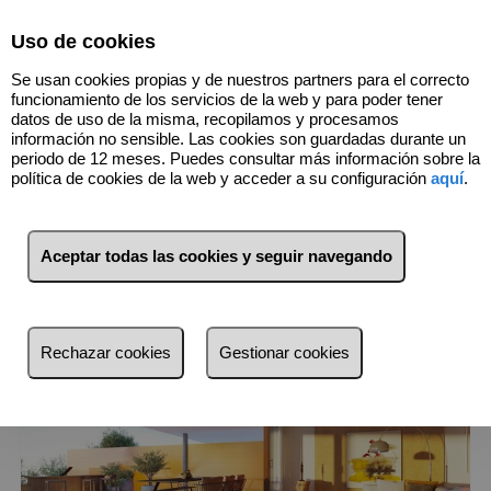
Select Language
▼
Uso de cookies
Se usan cookies propias y de nuestros partners para el correcto
funcionamiento de los servicios de la web y para poder tener
datos de uso de la misma, recopilamos y procesamos
información no sensible. Las cookies son guardadas durante un
periodo de 12 meses. Puedes consultar más información sobre la
21
Inmuebles
Benalmádena (Málaga)
política de cookies de la web y acceder a su configuración
aquí
.
Lista
Mapa
Filtros
Aceptar todas las cookies y seguir navegando
más reciente
más reciente
Rechazar cookies
Gestionar cookies
Menos reciente
Baratos
Caros