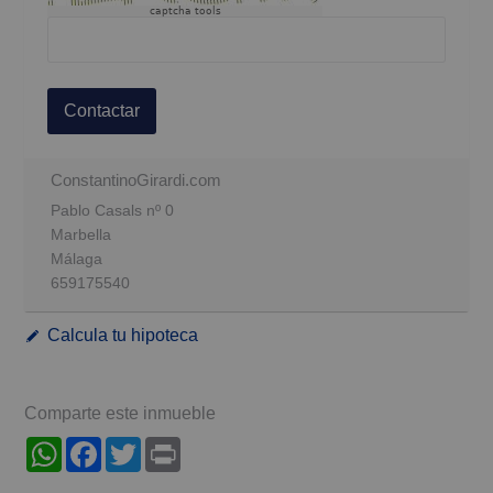
captcha tools
Contactar
ConstantinoGirardi.com
Pablo Casals nº 0
Marbella
Málaga
659175540
Calcula tu hipoteca
Comparte este inmueble
WhatsApp
Facebook
Twitter
Print