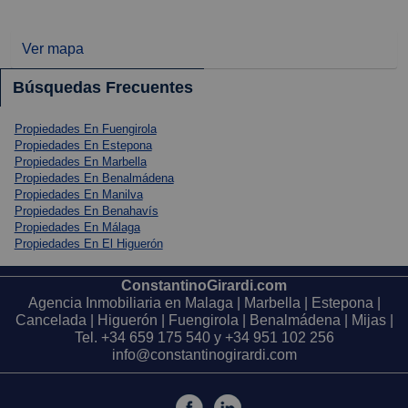
Ver mapa
Búsquedas Frecuentes
Propiedades En Fuengirola
Propiedades En Estepona
Propiedades En Marbella
Propiedades En Benalmádena
Propiedades En Manilva
Propiedades En Benahavís
Propiedades En Málaga
Propiedades En El Higuerón
ConstantinoGirardi.com
Agencia Inmobiliaria en Malaga | Marbella | Estepona |
Cancelada | Higuerón | Fuengirola | Benalmádena | Mijas |
Tel.
+34 659 175 540
y
+34 951 102 256
info@constantinogirardi.com