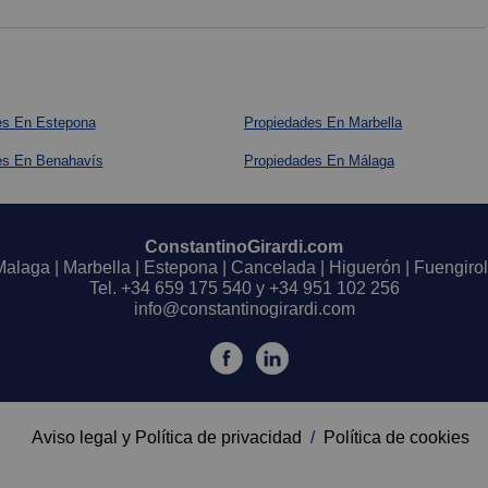
es En Estepona
Propiedades En Marbella
es En Benahavís
Propiedades En Málaga
ConstantinoGirardi.com
Malaga | Marbella | Estepona | Cancelada | Higuerón | Fuengirol
Tel.
+34 659 175 540
y
+34 951 102 256
info@constantinogirardi.com
Aviso legal y Política de privacidad
/
Política de cookies