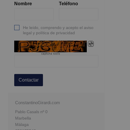
Nombre
Teléfono
He leído, comprendo y acepto el aviso
legal y política de privacidad
captcha tools
Contactar
ConstantinoGirardi.com
Pablo Casals nº 0
Marbella
Málaga