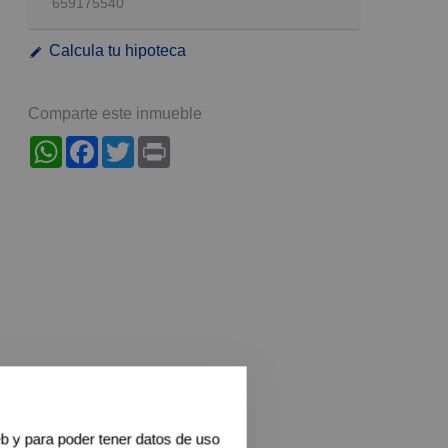
659175540
Calcula tu hipoteca
Comparte este inmueble
WhatsApp
Facebook
Twitter
Print
eb y para poder tener datos de uso