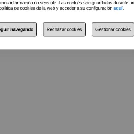
amos información no sensible. Las cookies son guardadas durante u
acionales, hospitales internacionales, clubs de golf,
política de cookies de la web y acceder a su configuración
aquí
.
f, bancos privados, etc. A 10 minutos de Fuengirola, 25 minutos
ga.
seguir navegando
Rechazar cookies
Gestionar cookies
rmación.