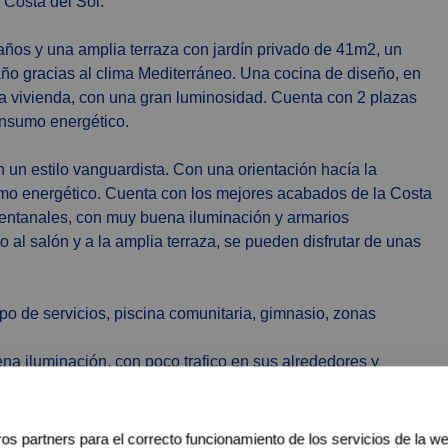
 Costa del Sol.
años y una amplia terraza con jardín privado de 41m2, un
 año gracias al clima Mediterráneo. Una cocina de diseño, en
 la vivienda, con una gran luminosidad. Cuenta con 2 plazas
onsumo energético.
un estilo vanguardista. Con una orientación hacía la
umo energético. Cuenta con los mejores acabados de la Costa
ventanales, con muy buena iluminación y armarios
 al salón y a la amplia terraza, se pueden disfrutar de unas
po de servicios, piscina comunitaria, gimnasio, zonas
ena iluminación, con poco trafico en sus alrededores y
vas actuales.
tada con la AP-7, Cerca de todo tipo de servicios,
os partners para el correcto funcionamiento de los servicios de la w