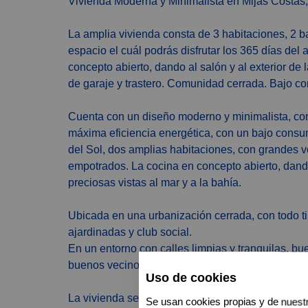
Vivienda Moderna y Minimalista en Mijas Costas,
La amplia vivienda consta de 3 habitaciones, 2 b
espacio el cuál podrás disfrutar los 365 días del
concepto abierto, dando al salón y al exterior de
de garaje y trastero. Comunidad cerrada. Bajo c
Cuenta con un diseño moderno y minimalista, con 
máxima eficiencia energética, con un bajo cons
del Sol, dos amplias habitaciones, con grandes 
empotrados. La cocina en concepto abierto, dando
preciosas vistas al mar y a la bahía.
Ubicada en una urbanización cerrada, con todo ti
ajardinadas y club social.
En un entorno con calles limpias y tranquilas, bu
buenos vecinos. Está al día de todas las normati
Uso de cookies
La vivienda se encuentra cerca de la playa, conec
Se usan cookies propias y de nuestr