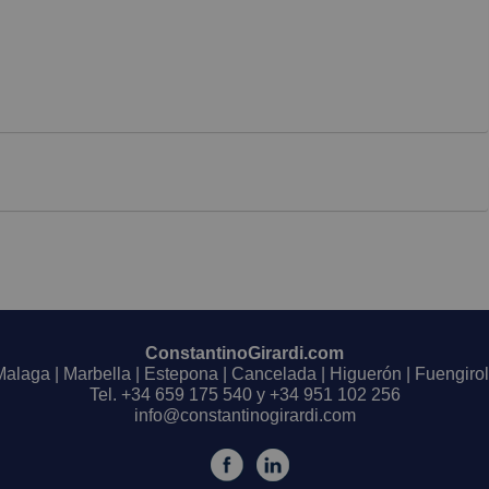
ConstantinoGirardi.com
Malaga | Marbella | Estepona | Cancelada | Higuerón | Fuengirol
Tel.
+34 659 175 540
y
+34 951 102 256
info@constantinogirardi.com