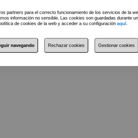
es una residencia, sino una obra de arte con calidades
os partners para el correcto funcionamiento de los servicios de la w
amos información no sensible. Las cookies son guardadas durante u
política de cookies de la web y acceder a su configuración
aquí
.
pido a la autopista AP-7 y cercanía a todos los servicios
a está a solo 13 minutos, Marbella a un cómodo trayecto de
de Málaga donde podrás ver la Alcazaba, el museo Picasso y
seguir navegando
Rechazar cookies
Gestionar cookies
 este ático moderno y minimalista, donde cada detalle está