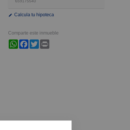
659175540
Calcula tu hipoteca
Comparte este inmueble
WhatsApp
Facebook
Twitter
Print