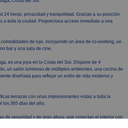
álaga, Costa del Sol
24 horas, privacidad y tranquilidad. Gracias a su posición
as a toda la ciudad. Proporciona acceso inmediato a una
e comodidades de lujo, incluyendo un área de co-working, un
con bar y una sala de cine.
aga, es una joya en la Costa del Sol. Dispone de 4
ado, un salón luminoso de múltiples ambientes, una cocina de
mente diseñada para reflejar un estilo de vida moderno y
icas terrazas con unas impresionantes vistas a toda la
l los 365 días del año.
as de seguridad y de gran altura, que conectan el interior con
las vistas, y creando un ambiente armonioso que irradia