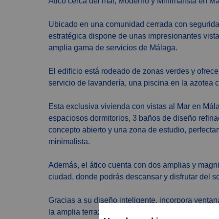
Ático cerca del mar, Moderno y Minimalista en M
Ubicado en una comunidad cerrada con seguridad 
estratégica dispone de unas impresionantes vist
amplia gama de servicios de Málaga.
El edificio está rodeado de zonas verdes y ofrec
servicio de lavandería, una piscina en la azotea 
Esta exclusiva vivienda con vistas al Mar en Mál
espaciosos dormitorios, 3 baños de diseño refin
concepto abierto y una zona de estudio, perfecta
minimalista.
Además, el ático cuenta con dos amplias y magnif
ciudad, donde podrás descansar y disfrutar del so
Gracias a su diseño inteligente, incorpora ventan
la amplia terraza, aprovechando la luz natural y 