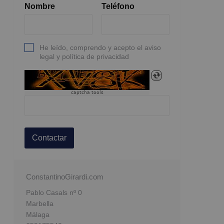
Nombre
Teléfono
He leído, comprendo y acepto el aviso
legal y política de privacidad
captcha tools
Contactar
ConstantinoGirardi.com
Pablo Casals nº 0
Marbella
Málaga