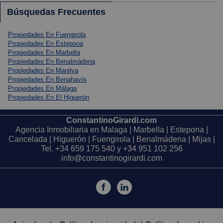
Búsquedas Frecuentes
Propiedades En Fuengirola
Propiedades En Estepona
Propiedades En Marbella
Propiedades En Benalmádena
Propiedades En Manilva
Propiedades En Benahavís
Propiedades En Málaga
Propiedades En El Higuerón
ConstantinoGirardi.com
Agencia Inmobiliaria en Malaga | Marbella | Estepona |
Cancelada | Higuerón | Fuengirola | Benalmádena | Mijas |
Tel.
+34 659 175 540
y
+34 951 102 256
info@constantinogirardi.com