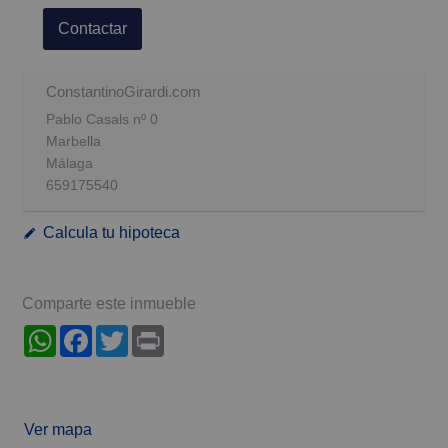
Contactar
ConstantinoGirardi.com
Pablo Casals nº 0
Marbella
Málaga
659175540
Calcula tu hipoteca
Comparte este inmueble
WhatsApp
Facebook
Twitter
Print
Ver mapa